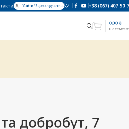
такти
+38 (067) 407-50-
Увійти / Зареєструватись
0,00
₴
0
елемент
 та добробут, 7