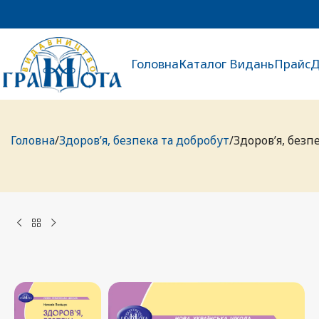
Головна
Каталог Видань
Прайс
Д
Головна
Здоров’я, безпека та добробут
Здоров’я, безп