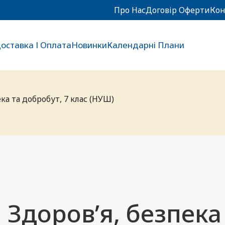
Про Нас
Договір Оферти
Кон
оставка І Оплата
Новинки
Календарні Плани
ека та добробут, 7 клас (НУШ)
Здоров’я, безпека