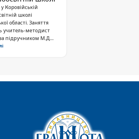
 у Коровійській
світній школі
кої області. Заняття
ь учитель-методист
 за підручником М.Д....
лі