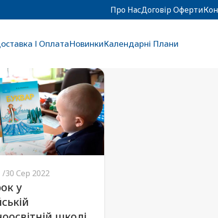
Про Нас
Договір Оферти
Кон
оставка І Оплата
Новинки
Календарні Плани
30 Сер 2022
ок у
йській
ноосвітній школі