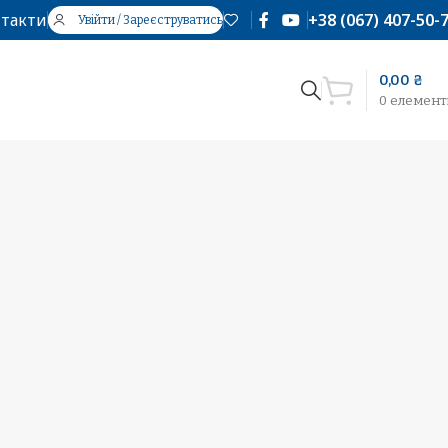
такти
+38 (067) 407-50-
Увійти / Зареєструватись
0,00
₴
0
елемент