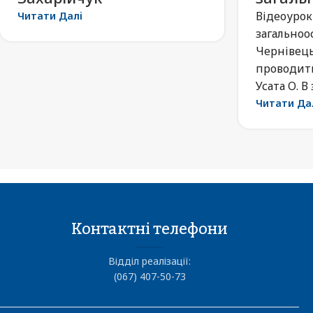
Відеоурок
Читати Далі
загальноо
Чернівець
проводит
Усата О. В
Читати Да
Контактні телефони
Відділ реалізації:
(067) 407-50-73