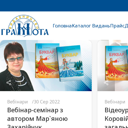
Головна
Каталог Видань
Прайс
Д
Вебінари
30 Сер 2022
Вебінари
Вебінар-семінар з
Відеоур
автором Мар`яною
Корові
Захарійчук
загаль