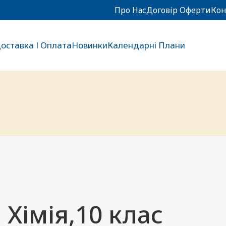
Про Нас
Договір Оферти
Кон
оставка І Оплата
Новинки
Календарні Плани
Хімія,10 клас