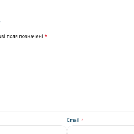
”
ові поля позначені
*
Email
*