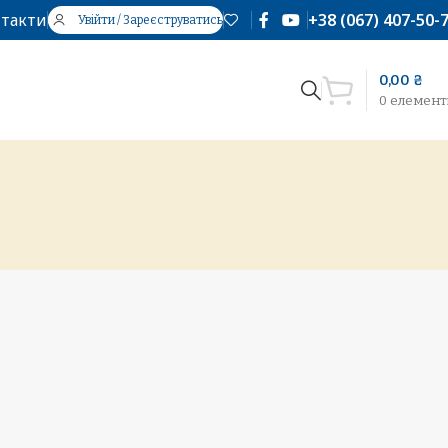
такти
+38 (067) 407-50-
Увійти / Зареєструватись
0,00
₴
0
елемент